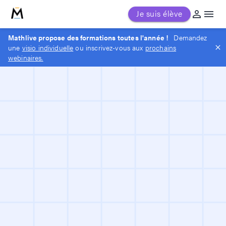
MathLive
Je suis élève
Mathlive propose des formations toutes l'année !
Demandez
une
visio individuelle
ou inscrivez-vous aux
prochains
webinaires.