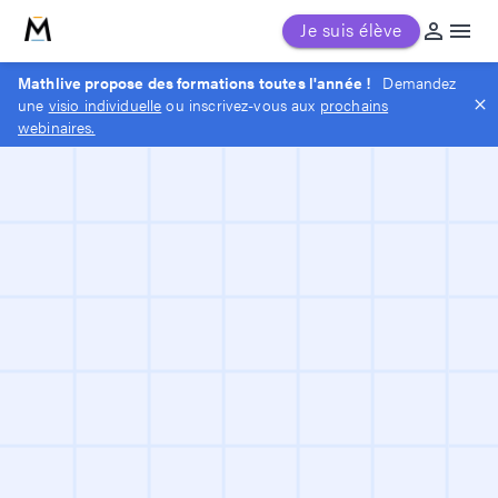
MathLive
Je suis élève
Mathlive propose des formations toutes l'année !
Demandez
une
visio individuelle
ou inscrivez-vous aux
prochains
webinaires.