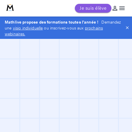
MathLive
Je suis élève
Mathlive propose des formations toutes l'année !
Demandez
une
visio individuelle
ou inscrivez-vous aux
prochains
webinaires.